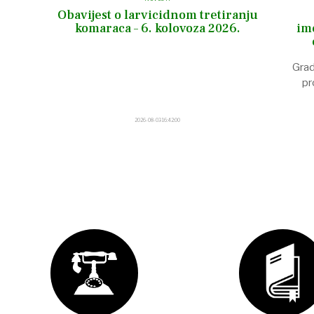
a
Obavijest o larvicidnom tretiranju
od
komaraca – 6. kolovoza 2026.
im
nog
ina
Grad
ojne
pr
2026-08-03 16:42:00