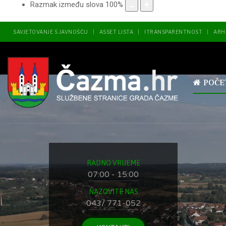
Razmak između slova
100
%
SAVJETOVANJE S JAVNOŠĆU
ASSET LISTA
ITRANSPARENTNOST
ARH
POČE
RADNO VRIJEME
07:00 - 15:00
NAZOVITE NAS
043/ 771-052