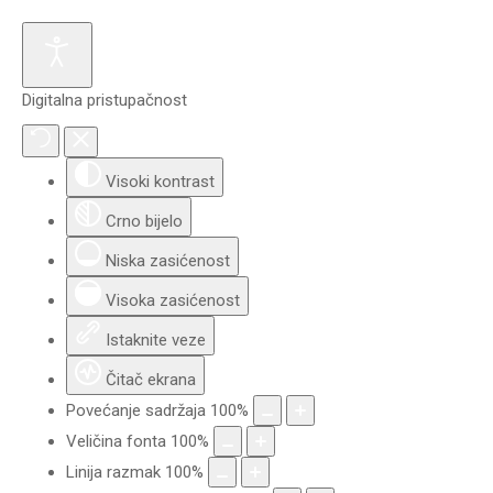
Digitalna pristupačnost
Visoki kontrast
Crno bijelo
Niska zasićenost
Visoka zasićenost
Istaknite veze
Čitač ekrana
Povećanje sadržaja
100
%
Veličina fonta
100
%
Linija razmak
100
%