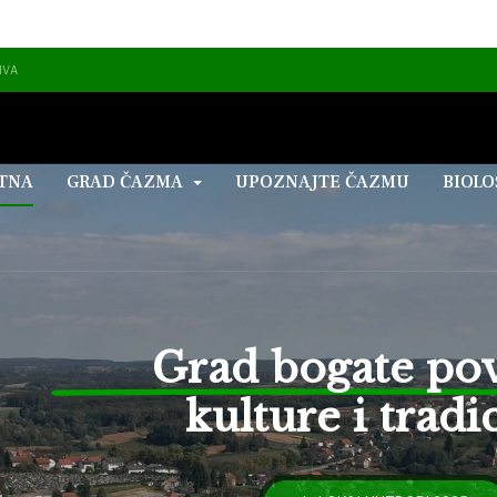
IVA
TNA
GRAD ČAZMA
UPOZNAJTE ČAZMU
BIOLO
Grad bogate povi
kulture i tradici