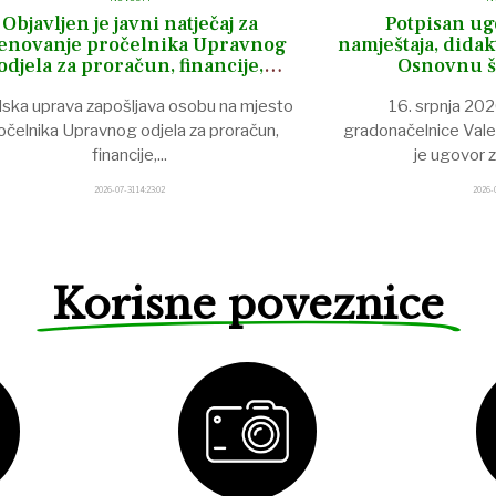
Objavljen je javni natječaj za
Potpisan ug
enovanje pročelnika Upravnog
namještaja, didak
odjela za proračun, financije,
Osnovnu š
gospodarstvo i EU fondove
ska uprava zapošljava osobu na mjesto
16. srpnja 202
očelnika Upravnog odjela za proračun,
gradonačelnice Vale
financije,
...
je ugovor 
2026-07-31 14:23:02
2026-0
Korisne poveznice