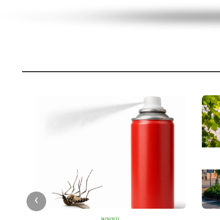
‹
NOVOSTI