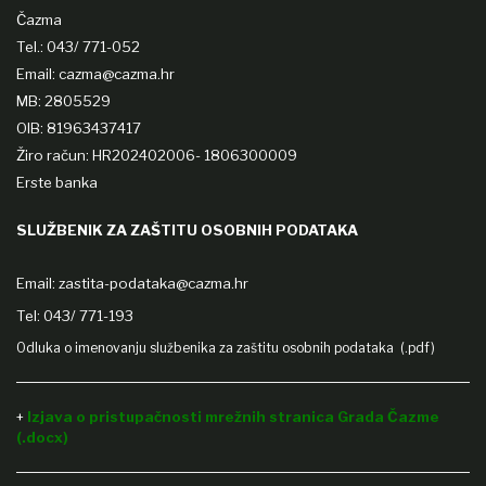
Čazma
Tel.: 043/ 771-052
Email: cazma@cazma.hr
MB: 2805529
OIB: 81963437417
Žiro račun: HR202402006- 1806300009
Erste banka
SLUŽBENIK ZA ZAŠTITU OSOBNIH PODATAKA
Email:
zastita-podataka@cazma.hr
Tel: 043/ 771-193
Odluka o imenovanju službenika za zaštitu osobnih podataka (.pdf)
+
Izjava o pristupačnosti mrežnih stranica Grada Čazme
(.docx)