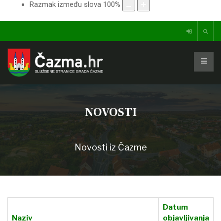
Razmak između slova
100
%
NOVOSTI
Novosti iz Čazme
Datum
Naziv
objavljivanja