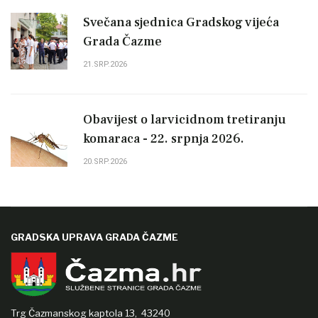
Svečana sjednica Gradskog vijeća
Grada Čazme
21.SRP.2026
Obavijest o larvicidnom tretiranju
komaraca - 22. srpnja 2026.
20.SRP.2026
GRADSKA UPRAVA GRADA ČAZME
Trg Čazmanskog kaptola 13,
43240