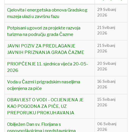
Cjelovita i energetska obnova Gradskog
29 Svibanj
2026
muzeja ulazi u završnu fazu
Potpisani ugovori za projekte razvoja
21 Svibanj
2026
turizma na području grada Čazme
JAVNI POZIV ZA PREDLAGANJE
21 Svibanj
2026
JAVNIH PRIZNANJA GRADA ČAZME
PRIOPĆENJE 11. sjednica vijeća 20-05-
20 Svibanj
2026
2026
Voda u Čazmi i prigradskim naseljima
16 Svibanj
2026
ocijenjena za piće
OBAVIJEST O VODI - OCIJENJENA JE
15 Svibanj
2026
KAO POGODNA ZA PIĆE, UZ
PREPORUKU PROKUHAVANJA
Obilježen Dan sv. Florijana s
06 Svibanj
2026
osnovnoškolcima i predstavnicima