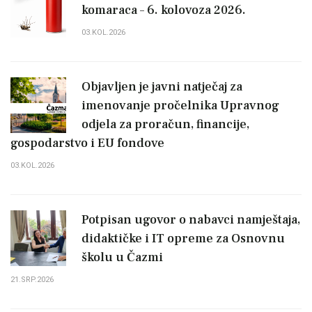
komaraca – 6. kolovoza 2026.
03.KOL.2026
Objavljen je javni natječaj za
imenovanje pročelnika Upravnog
odjela za proračun, financije,
gospodarstvo i EU fondove
03.KOL.2026
Potpisan ugovor o nabavci namještaja,
didaktičke i IT opreme za Osnovnu
školu u Čazmi
21.SRP.2026