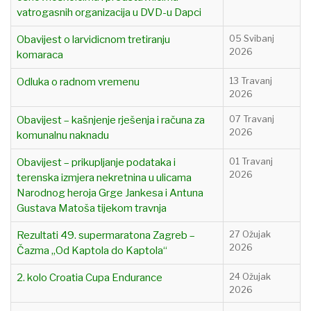
vatrogasnih organizacija u DVD-u Dapci
Obavijest o larvidicnom tretiranju
05 Svibanj
2026
komaraca
Odluka o radnom vremenu
13 Travanj
2026
Obavijest – kašnjenje rješenja i računa za
07 Travanj
2026
komunalnu naknadu
Obavijest – prikupljanje podataka i
01 Travanj
2026
terenska izmjera nekretnina u ulicama
Narodnog heroja Grge Jankesa i Antuna
Gustava Matoša tijekom travnja
Rezultati 49. supermaratona Zagreb –
27 Ožujak
2026
Čazma „Od Kaptola do Kaptola“
2. kolo Croatia Cupa Endurance
24 Ožujak
2026