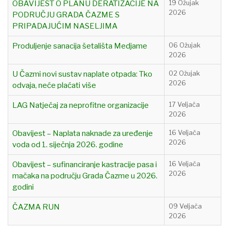
OBAVIJEST O PLANU DERATIZACIJE NA
19 Ožujak
2026
PODRUČJU GRADA ČAZME S
PRIPADAJUĆIM NASELJIMA
Produljenje sanacija šetališta Medjame
06 Ožujak
2026
U Čazmi novi sustav naplate otpada: Tko
02 Ožujak
2026
odvaja, neće plaćati više
LAG Natječaj za neprofitne organizacije
17 Veljača
2026
Obavijest – Naplata naknade za uređenje
16 Veljača
2026
voda od 1. siječnja 2026. godine
Obavijest – sufinanciranje kastracije pasa i
16 Veljača
2026
mačaka na području Grada Čazme u 2026.
godini
ČAZMA RUN
09 Veljača
2026