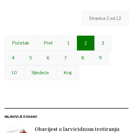
Stranica 2 od 12
Početak
Pret
1
2
3
4
5
6
7
8
9
10
Sljedeće
Kraj
NAJNOVIJE DODANO
Obavijest o larvicidnom tretiranju