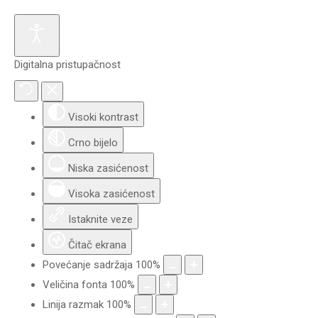
Digitalna pristupačnost
Visoki kontrast
Crno bijelo
Niska zasićenost
Visoka zasićenost
Istaknite veze
Čitač ekrana
Povećanje sadržaja
100
%
Veličina fonta
100
%
Linija razmak
100
%