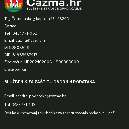
Trg Čazmanskog kaptola 13,
43240
Čazma
Tel.: 043/ 771-052
Email: cazma@cazma.hr
MB: 2805529
OIB: 81963437417
Žiro račun: HR202402006- 1806300009
Erste banka
SLUŽBENIK ZA ZAŠTITU OSOBNIH PODATAKA
Email:
zastita-podataka@cazma.hr
Tel: 043/ 771-193
Odluka o imenovanju službenika za zaštitu osobnih podataka (.pdf)