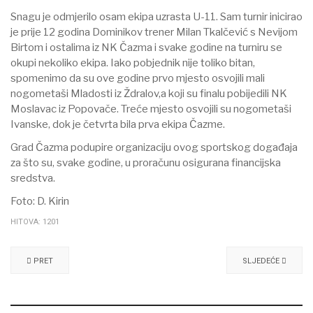
Snagu je odmjerilo osam ekipa uzrasta U-11. Sam turnir inicirao
je prije 12 godina Dominikov trener Milan Tkalčević s Nevijom
Birtom i ostalima iz NK Čazma i svake godine na turniru se
okupi nekoliko ekipa. Iako pobjednik nije toliko bitan,
spomenimo da su ove godine prvo mjesto osvojili mali
nogometaši Mladosti iz Ždralov,a koji su finalu pobijedili NK
Moslavac iz Popovače. Treće mjesto osvojili su nogometaši
Ivanske, dok je četvrta bila prva ekipa Čazme.
Grad Čazma podupire organizaciju ovog sportskog događaja
za što su, svake godine, u proračunu osigurana financijska
sredstva.
Foto: D. Kirin
HITOVA: 1201
PRET
SLJEDEĆE