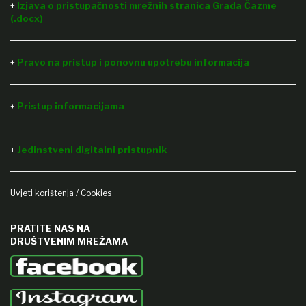
+
Izjava o pristupačnosti mrežnih stranica Grada Čazme
(.docx)
+
Pravo na pristup i ponovnu upotrebu informacija
Pristup informacijama
+
Jedinstveni digitalni pristupnik
+
Uvjeti korištenja / Cookies
PRATITE NAS NA
DRUŠTVENIM MREŽAMA