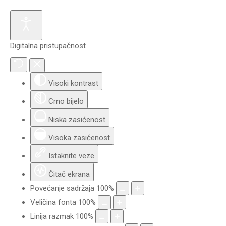
Digitalna pristupačnost
Visoki kontrast
Crno bijelo
Niska zasićenost
Visoka zasićenost
Istaknite veze
Čitač ekrana
Povećanje sadržaja
100
%
Veličina fonta
100
%
Linija razmak
100
%