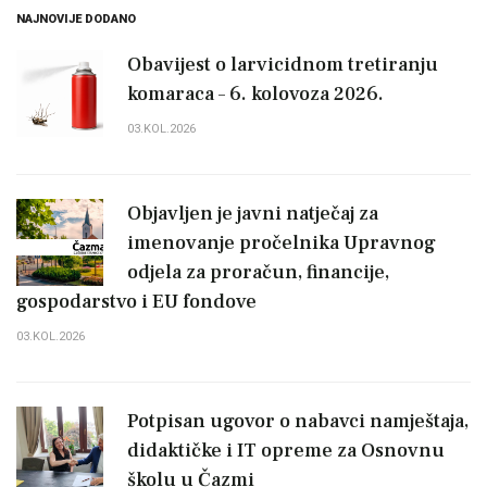
NAJNOVIJE DODANO
Obavijest o larvicidnom tretiranju
komaraca – 6. kolovoza 2026.
03.KOL.2026
Objavljen je javni natječaj za
imenovanje pročelnika Upravnog
odjela za proračun, financije,
gospodarstvo i EU fondove
03.KOL.2026
Potpisan ugovor o nabavci namještaja,
didaktičke i IT opreme za Osnovnu
školu u Čazmi