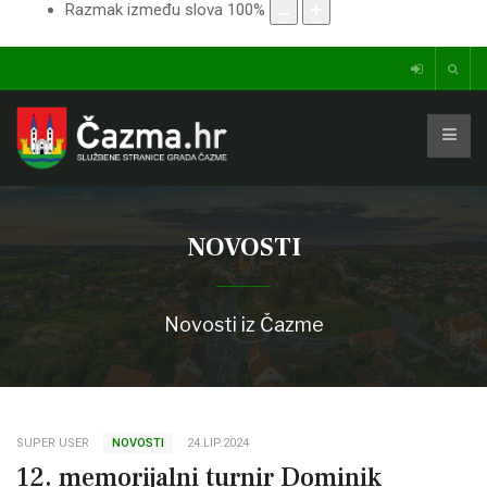
Razmak između slova
100
%
NOVOSTI
Novosti iz Čazme
SUPER USER
NOVOSTI
24.LIP.2024
12. memorijalni turnir Dominik