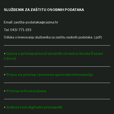
SLUŽBENIK ZA ZAŠTITU OSOBNIH PODATAKA
Email:
zastita-podataka@cazma.hr
Tel: 043/ 771-193
Odluka o imenovanju službenika za zaštitu osobnih podataka (.pdf)
+
Izjava o pristupačnosti mrežnih stranica Grada Čazme
(.docx)
+
Pravo na pristup i ponovnu upotrebu informacija
Pristup informacijama
+
Jedinstveni digitalni pristupnik
+