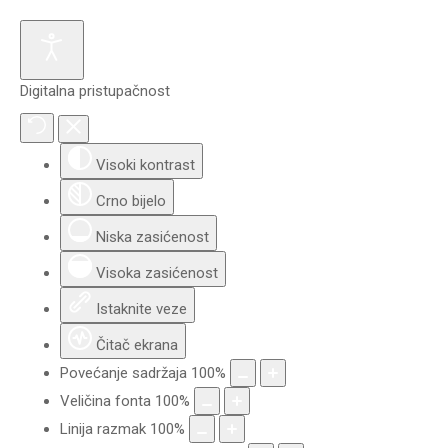
Digitalna pristupačnost
Visoki kontrast
Crno bijelo
Niska zasićenost
Visoka zasićenost
Istaknite veze
Čitač ekrana
Povećanje sadržaja
100
%
Veličina fonta
100
%
Linija razmak
100
%