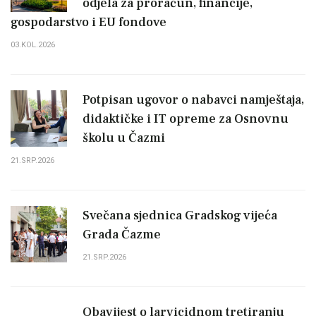
odjela za proračun, financije,
gospodarstvo i EU fondove
03.KOL.2026
Potpisan ugovor o nabavci namještaja,
didaktičke i IT opreme za Osnovnu
školu u Čazmi
21.SRP.2026
Svečana sjednica Gradskog vijeća
Grada Čazme
21.SRP.2026
Obavijest o larvicidnom tretiranju