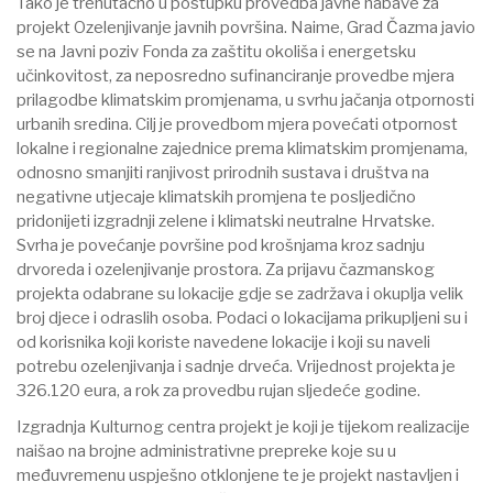
Tako je trenutačno u postupku provedba javne nabave za
projekt Ozelenjivanje javnih površina. Naime, Grad Čazma javio
se na Javni poziv Fonda za zaštitu okoliša i energetsku
učinkovitost, za neposredno sufinanciranje provedbe mjera
prilagodbe klimatskim promjenama, u svrhu jačanja otpornosti
urbanih sredina. Cilj je provedbom mjera povećati otpornost
lokalne i regionalne zajednice prema klimatskim promjenama,
odnosno smanjiti ranjivost prirodnih sustava i društva na
negativne utjecaje klimatskih promjena te posljedično
pridonijeti izgradnji zelene i klimatski neutralne Hrvatske.
Svrha je povećanje površine pod krošnjama kroz sadnju
drvoreda i ozelenjivanje prostora. Za prijavu čazmanskog
projekta odabrane su lokacije gdje se zadržava i okuplja velik
broj djece i odraslih osoba. Podaci o lokacijama prikupljeni su i
od korisnika koji koriste navedene lokacije i koji su naveli
potrebu ozelenjivanja i sadnje drveća. Vrijednost projekta je
326.120 eura, a rok za provedbu rujan sljedeće godine.
Izgradnja Kulturnog centra projekt je koji je tijekom realizacije
naišao na brojne administrativne prepreke koje su u
međuvremenu uspješno otklonjene te je projekt nastavljen i