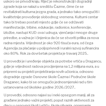
uskoro se privodi kraju. Riječ je rekonstrukciji i dogradnji
zgrade koja se nalazi u središtu Čazme, čime će se
revitalizirati kulturna jezgra grada, a jednako tako omogućiti i
kvalitetnije provođenje slobodnog vremena. Kulturni centar
tako bi trebao postati mjesto gdje će se održavati
manifestacije, tribine, edukacije, radionice, konferencije,
izložbe, nastupi KUD-ova i udruga, vjenčanja i mnoge druge
priredbe, a važna je i činjenica da će se stvoriti prilika za nova
radna mjesta. Vrijednost je oko 920 tisuća eura, od čega
Agencija za plaćanje u poljoprivredi i ruralni razvoj sufinancira
oko 80%. Rok za dovršetak projekta je travanj 2025..
U provedbi je i uređenje objekta za potrebe vrtića u Dragancu,
gdje je vrijednost radova procijenjena na 1,2 milijuna eura, a u
pripremi su projekti projektiranja novih učionica, odnosno
dogradnje zgrade Osnovne škole Čazma i Područne škole
Draganec, kako bi se omogućio jednosmjenski rad u tim
ustanovama od školske godine 2026./2027..
U provedbi, odnosno najavi su i neki opsegom manji, ali za
građane jednako važni projekti, poput raznih aktivnosti za
djecu u osnovnoj školi i vrtiću, škole plivanja, opremanje