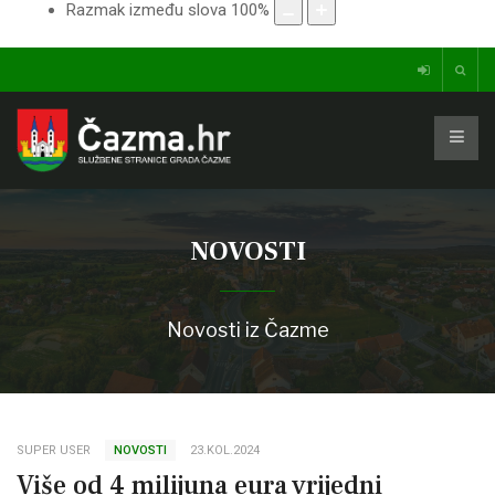
Razmak između slova
100
%
NOVOSTI
Novosti iz Čazme
SUPER USER
NOVOSTI
23.KOL.2024
Više od 4 milijuna eura vrijedni