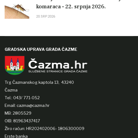
komaraca - 22. srpnja 2026.
20.SRP.2026
GRADSKA UPRAVA GRADA ČAZME
Trg Čazmanskog kaptola 13,
43240
Čazma
Tel.: 043/ 771-052
Email: cazma@cazma.hr
MB: 2805529
OIB: 81963437417
Žiro račun: HR202402006- 1806300009
Erste banka