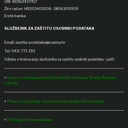
OIB: 81963437417
Žiro račun: HR202402006- 1806300009
Erste banka
SLUŽBENIK ZA ZAŠTITU OSOBNIH PODATAKA
Email:
zastita-podataka@cazma.hr
Tel: 043/ 771-193
Odluka o imenovanju službenika za zaštitu osobnih podataka (.pdf)
+
Izjava o pristupačnosti mrežnih stranica Grada Čazme
(.docx)
+
Pravo na pristup i ponovnu upotrebu informacija
Pristup informacijama
+