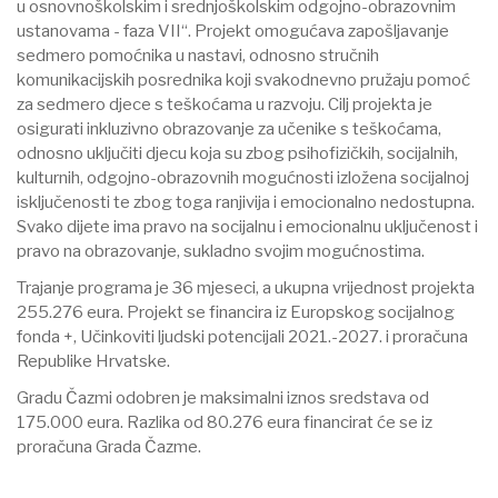
u osnovnoškolskim i srednjoškolskim odgojno-obrazovnim
ustanovama - faza VII“. Projekt omogućava zapošljavanje
sedmero pomoćnika u nastavi, odnosno stručnih
komunikacijskih posrednika koji svakodnevno pružaju pomoć
za sedmero djece s teškoćama u razvoju. Cilj projekta je
osigurati inkluzivno obrazovanje za učenike s teškoćama,
odnosno uključiti djecu koja su zbog psihofizičkih, socijalnih,
kulturnih, odgojno-obrazovnih mogućnosti izložena socijalnoj
isključenosti te zbog toga ranjivija i emocionalno nedostupna.
Svako dijete ima pravo na socijalnu i emocionalnu uključenost i
pravo na obrazovanje, sukladno svojim mogućnostima.
Trajanje programa je 36 mjeseci, a ukupna vrijednost projekta
255.276 eura. Projekt se financira iz Europskog socijalnog
fonda +, Učinkoviti ljudski potencijali 2021.-2027. i proračuna
Republike Hrvatske.
Gradu Čazmi odobren je maksimalni iznos sredstava od
175.000 eura. Razlika od 80.276 eura financirat će se iz
proračuna Grada Čazme.