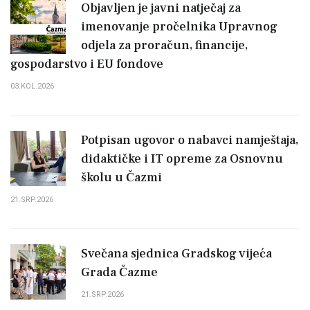
Objavljen je javni natječaj za
imenovanje pročelnika Upravnog
odjela za proračun, financije,
gospodarstvo i EU fondove
03.KOL.2026
Potpisan ugovor o nabavci namještaja,
didaktičke i IT opreme za Osnovnu
školu u Čazmi
21.SRP.2026
Svečana sjednica Gradskog vijeća
Grada Čazme
21.SRP.2026