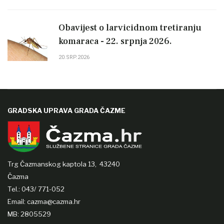
Obavijest o larvicidnom tretiranju
komaraca - 22. srpnja 2026.
20.SRP.2026
GRADSKA UPRAVA GRADA ČAZME
Trg Čazmanskog kaptola 13,
43240
Čazma
Tel.: 043/ 771-052
Email: cazma@cazma.hr
MB: 2805529