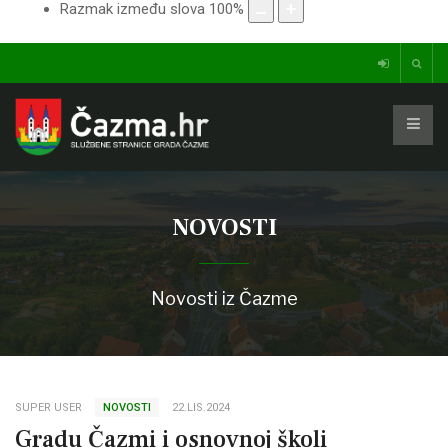
Razmak između slova
100
%
NOVOSTI
Novosti iz Čazme
SUPER USER
NOVOSTI
22.LIS.2024
Gradu Čazmi i osnovnoj školi