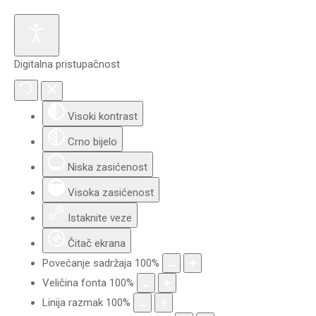
Digitalna pristupačnost
Visoki kontrast
Crno bijelo
Niska zasićenost
Visoka zasićenost
Istaknite veze
Čitač ekrana
Povećanje sadržaja
100
%
Veličina fonta
100
%
Linija razmak
100
%