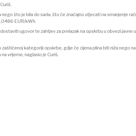
 Curiš.
a nego što je bila do sada, što će značajno utjecati na smanjenje r
ati 0,0486 EUR/kWh.
i dostaviti ugovor te zahtjev za prelazak na opskrbu u obvezi javne u
 zaštićenoj kategoriji opskrbe, gdje će cijena plina biti niža nego na
na vrijeme, naglasio je Curiš.