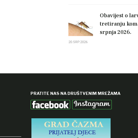
Obavijest o la
tretiranju koma
srpnja 2026.
20.SRP.2026
PRATITE NAS NA DRUŠTVENIM MREŽAMA