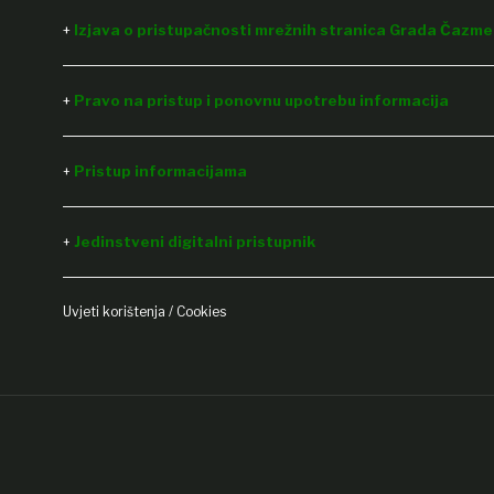
+
Izjava o pristupačnosti mrežnih stranica Grada Čazme 
+
Pravo na pristup i ponovnu upotrebu informacija
Pristup informacijama
+
Jedinstveni digitalni pristupnik
+
Uvjeti korištenja / Cookies