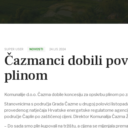
SUPER USER
NOVOSTI
24.LIS.2024
Čazmanci dobili povo
plinom
Komunalije d.o.o. Čazma dobile koncesiju za opskrbu plinom po za
Stanovnicima s područja Grada Čazme u drugoj polovici listopada 
provedenog natječaja Hrvatske energetske regulatorne agencije 
područje Čaplin po zaštićenoj cijeni. Direktor Komunalija Čazma Ž
– Do sada smo plin kupovali na tržištu, a cijena se mijenjala pre