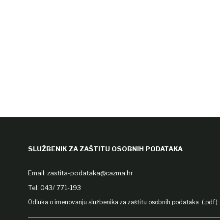
SLUŽBENIK ZA ZAŠTITU OSOBNIH PODATAKA
Email:
zastita-podataka@cazma.hr
Tel: 043/ 771-193
Odluka o imenovanju službenika za zaštitu osobnih podataka (.pdf)