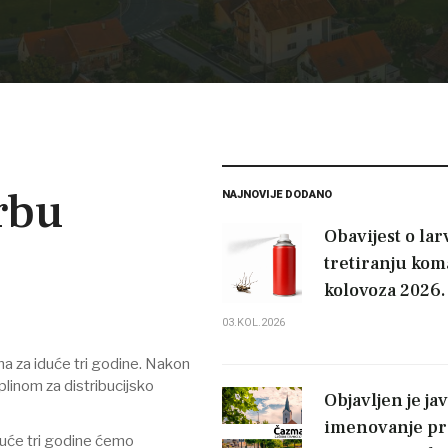
rbu
NAJNOVIJE DODANO
Obavijest o la
tretiranju koma
kolovoza 2026.
03.KOL.2026
ma za iduće tri godine. Nakon
linom za distribucijsko
Objavljen je jav
imenovanje pr
iduće tri godine ćemo