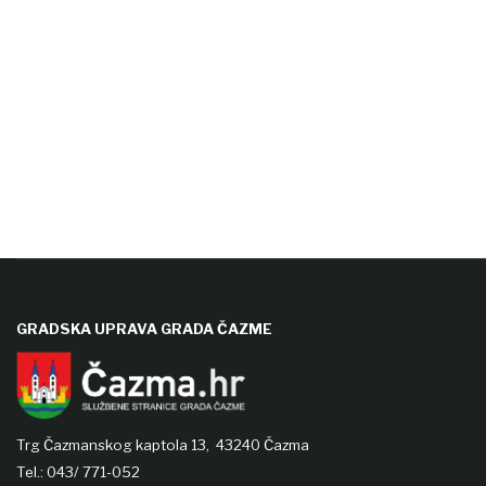
GRADSKA UPRAVA GRADA ČAZME
Trg Čazmanskog kaptola 13,
43240 Čazma
Tel.: 043/ 771-052