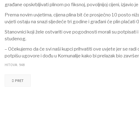
građane opskrbljivati plinom po fiksnoj, povoljnijoj cijeni, izjavio je
Prema novim uvjetima, cijena plina bit će prosječno 10 posto niž
uvjeti ostaju na snazi sljedeće tri godine i građani će plin plać
Stanovnici koji žele ostvariti ove pogodnosti morali su potpisati 
studenog.
– Očekujemo da će svi naši kupci prihvatiti ove uvjete jer se radi o
potpišu ugovore i dođu u Komunalije kako bi prelazak bio završen 
HITOVA: 948
PRET