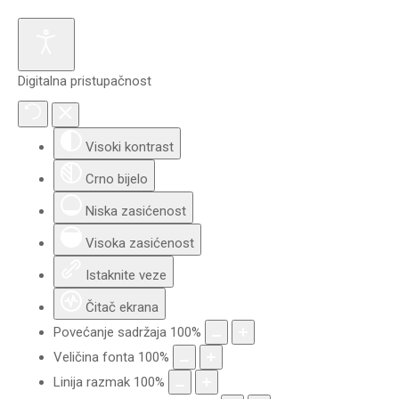
Digitalna pristupačnost
Visoki kontrast
Crno bijelo
Niska zasićenost
Visoka zasićenost
Istaknite veze
Čitač ekrana
Povećanje sadržaja
100
%
Veličina fonta
100
%
Linija razmak
100
%