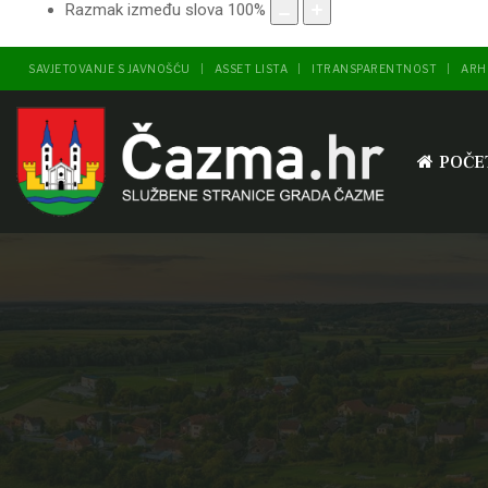
Razmak između slova
100
%
SAVJETOVANJE S JAVNOŠĆU
ASSET LISTA
ITRANSPARENTNOST
ARH
POČE