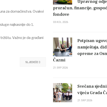
Upravnog odje
proračun, financije, gospod
ačuna za domaćinstva. Ovakvi
fondove
03.KOL.2026
sluge najkasnije do 1.
 tržištu. Važno je da građani
Potpisan ugovo
namještaja, did
opreme za Osn
Čazmi
SLJEDEĆE
21.SRP.2026
Svečana sjedn
vijeća Grada 
21.SRP.2026