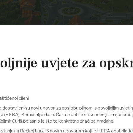
ljnije uvjete za opsk
štićenoj cijeni
dostavljeni su novi ugovori za opskrbu plinom, s povoljnijim uvjeti
(HERA), Komunalije d.o.o. Čazma dobile su koncesiju za opskrbu p
elimir Curiš pojasnio je što to konkretno znači za građane.
ma stanju na Bečkoj burzi. S novim ugovorom koji je HERA odobrila, 