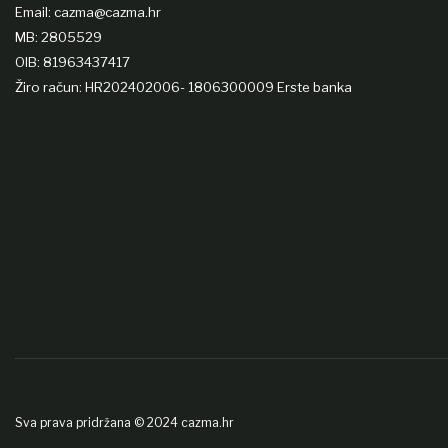
Email: cazma@cazma.hr
MB: 2805529
OIB: 81963437417
Žiro račun: HR202402006- 1806300009 Erste banka
Sva prava pridržana © 2024 cazma.hr