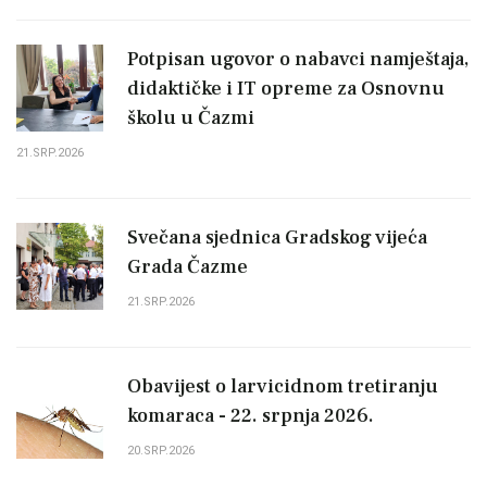
Potpisan ugovor o nabavci namještaja,
didaktičke i IT opreme za Osnovnu
školu u Čazmi
21.SRP.2026
Svečana sjednica Gradskog vijeća
Grada Čazme
21.SRP.2026
Obavijest o larvicidnom tretiranju
komaraca - 22. srpnja 2026.
20.SRP.2026