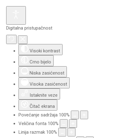
Digitalna pristupačnost
Visoki kontrast
Crno bijelo
Niska zasićenost
Visoka zasićenost
Istaknite veze
Čitač ekrana
Povećanje sadržaja
100
%
Veličina fonta
100
%
Linija razmak
100
%