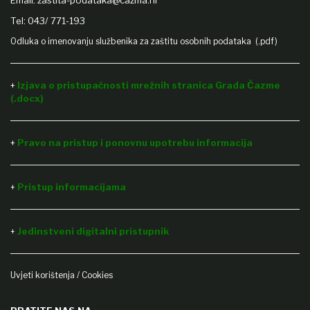
Email:
zastita-podataka@cazma.hr
Tel: 043/ 771-193
Odluka o imenovanju službenika za zaštitu osobnih podataka (.pdf)
+
Izjava o pristupačnosti mrežnih stranica Grada Čazme
(.docx)
+
Pravo na pristup i ponovnu upotrebu informacija
Pristup informacijama
+
Jedinstveni digitalni pristupnik
+
Uvjeti korištenja / Cookies