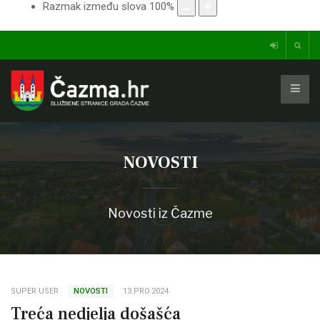
Razmak između slova
100
%
NOVOSTI
Novosti iz Čazme
SUPER USER
NOVOSTI
13.PRO.2024
Treća nedjelja došašća