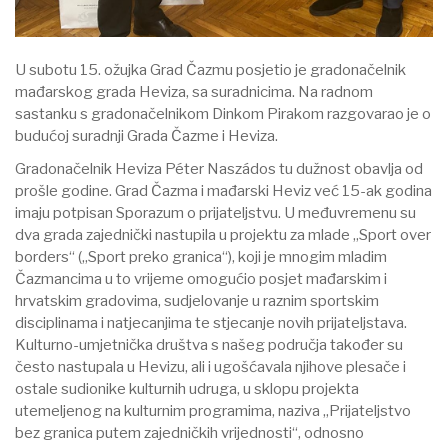
U subotu 15. ožujka Grad Čazmu posjetio je gradonačelnik
mađarskog grada Heviza, sa suradnicima. Na radnom
sastanku s gradonačelnikom Dinkom Pirakom razgovarao je o
budućoj suradnji Grada Čazme i Heviza.
Gradonačelnik Heviza Péter Naszádos tu dužnost obavlja od
prošle godine. Grad Čazma i mađarski Heviz već 15-ak godina
imaju potpisan Sporazum o prijateljstvu. U međuvremenu su
dva grada zajednički nastupila u projektu za mlade „Sport over
borders“ („Sport preko granica“), koji je mnogim mladim
Čazmancima u to vrijeme omogućio posjet mađarskim i
hrvatskim gradovima, sudjelovanje u raznim sportskim
disciplinama i natjecanjima te stjecanje novih prijateljstava.
Kulturno-umjetnička društva s našeg područja također su
često nastupala u Hevizu, ali i ugošćavala njihove plesače i
ostale sudionike kulturnih udruga, u sklopu projekta
utemeljenog na kulturnim programima, naziva „Prijateljstvo
bez granica putem zajedničkih vrijednosti“, odnosno