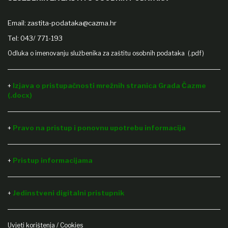
Email:
zastita-podataka@cazma.hr
Tel: 043/ 771-193
Odluka o imenovanju službenika za zaštitu osobnih podataka (.pdf)
+
Izjava o pristupačnosti mrežnih stranica Grada Čazme
(.docx)
+
Pravo na pristup i ponovnu upotrebu informacija
Pristup informacijama
+
Jedinstveni digitalni pristupnik
+
Uvjeti korištenja / Cookies