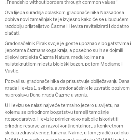
„Friendship without borders through common values“
Ova lijepa suradnja dolaskom gradonačelnika Nazsadosa
dobiva novi zamašnjak te je izvjesno kako će se u budućem
razdoblju prijateljstvo Čazme i Heviza revitalizirati i dodatno
ojačati.
Gradonačelnik Pirak svoje je goste upoznao s bogatstvima i
ljepotama čazmanskoga kraja, a posebno su ih se dojmili
dijelovi projekta Čazma Natura, među kojima na
najistaknutijem mjestu biološki bazen, potom Medjame i
Vustje.
Pozvali su gradonačelnika da prisustvuje obilježavanju Dana
grada Heviza 1. svibnja, a gradonačelnik je uzvratio pozivom
na proslavu Dana grada Čazme u srpnju.
U Hevizu se nalazi najveće termalno jezero u svijetu, na
kojemu se prirodnom bogatstvu temelji tamošnje
gospodarstvo. Heviz je primjer kako najbolje iskoristiti
prirodne resurse za razvoj kontinentalnog, u konkretnom
slučaju zdravstvenog turizma. Naime, u tom gradiću od oko
5.000 stanovnika svakodnevno boravi oko 20.000 turista.