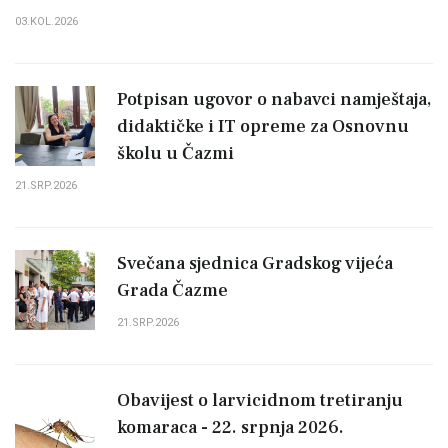
03.KOL.2026
Potpisan ugovor o nabavci namještaja,
didaktičke i IT opreme za Osnovnu
školu u Čazmi
21.SRP.2026
Svečana sjednica Gradskog vijeća
Grada Čazme
21.SRP.2026
Obavijest o larvicidnom tretiranju
komaraca - 22. srpnja 2026.