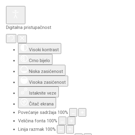
Digitalna pristupačnost
Visoki kontrast
Crno bijelo
Niska zasićenost
Visoka zasićenost
Istaknite veze
Čitač ekrana
Povećanje sadržaja
100
%
Veličina fonta
100
%
Linija razmak
100
%