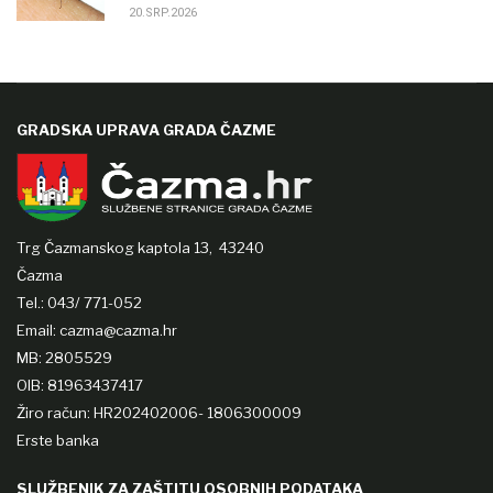
20.SRP.2026
GRADSKA UPRAVA GRADA ČAZME
Trg Čazmanskog kaptola 13,
43240
Čazma
Tel.: 043/ 771-052
Email: cazma@cazma.hr
MB: 2805529
OIB: 81963437417
Žiro račun: HR202402006- 1806300009
Erste banka
SLUŽBENIK ZA ZAŠTITU OSOBNIH PODATAKA