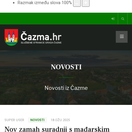
Razmak između slova
100
%
NOVOSTI
Novosti iz Čazme
SUPER USER
NOVOSTI
18.OŽU.2025
Nov zamah suradnji s mađarskim