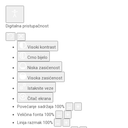
Digitalna pristupačnost
Visoki kontrast
Crno bijelo
Niska zasićenost
Visoka zasićenost
Istaknite veze
Čitač ekrana
Povećanje sadržaja
100
%
Veličina fonta
100
%
Linija razmak
100
%