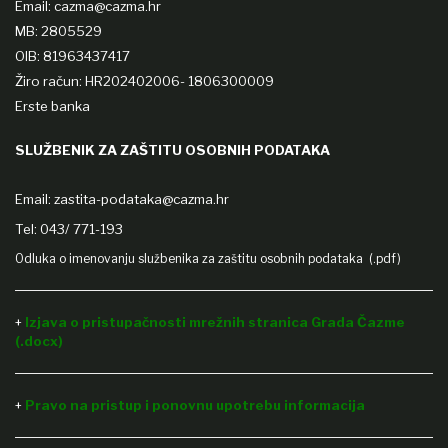
Email: cazma@cazma.hr
MB: 2805529
OIB: 81963437417
Žiro račun: HR202402006- 1806300009
Erste banka
SLUŽBENIK ZA ZAŠTITU OSOBNIH PODATAKA
Email:
zastita-podataka@cazma.hr
Tel: 043/ 771-193
Odluka o imenovanju službenika za zaštitu osobnih podataka (.pdf)
+
Izjava o pristupačnosti mrežnih stranica Grada Čazme
(.docx)
+
Pravo na pristup i ponovnu upotrebu informacija