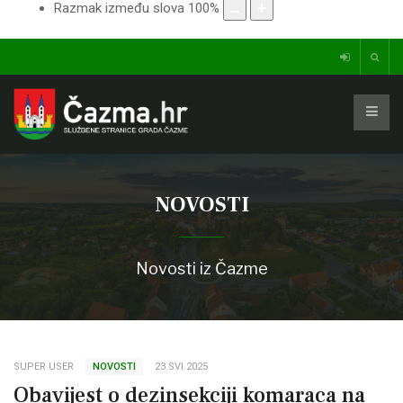
Razmak između slova
100
%
NOVOSTI
Novosti iz Čazme
SUPER USER
NOVOSTI
23.SVI.2025
Obavijest o dezinsekciji komaraca na