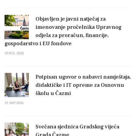
Objavljen je javni natječaj za
imenovanje pročelnika Upravnog
odjela za proračun, financije,
gospodarstvo i EU fondove
03.KOL.2026
Potpisan ugovor o nabavci namještaja,
didaktičke i IT opreme za Osnovnu
školu u Čazmi
21.SRP.2026
Svečana sjednica Gradskog vijeća
Grada Čazme