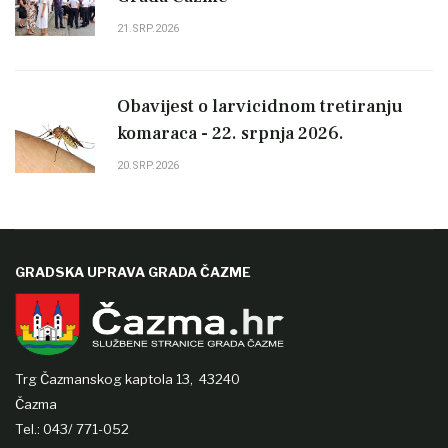
21.SRP.2026
Obavijest o larvicidnom tretiranju
komaraca - 22. srpnja 2026.
20.SRP.2026
GRADSKA UPRAVA GRADA ČAZME
Trg Čazmanskog kaptola 13,
43240
Čazma
Tel.: 043/ 771-052