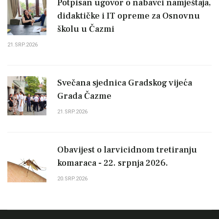
Potpisan ugovor o nabavci namještaja,
didaktičke i IT opreme za Osnovnu
školu u Čazmi
21.SRP.2026
Svečana sjednica Gradskog vijeća
Grada Čazme
21.SRP.2026
Obavijest o larvicidnom tretiranju
komaraca - 22. srpnja 2026.
20.SRP.2026