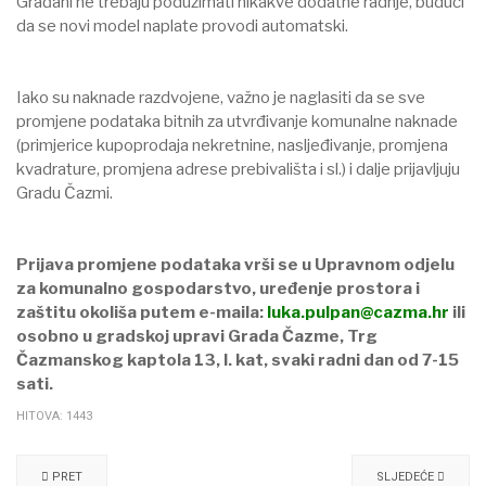
Građani ne trebaju poduzimati nikakve dodatne radnje, budući
da se novi model naplate provodi automatski.
Iako su naknade razdvojene, važno je naglasiti da se sve
promjene podataka bitnih za utvrđivanje komunalne naknade
(primjerice kupoprodaja nekretnine, nasljeđivanje, promjena
kvadrature, promjena adrese prebivališta i sl.) i dalje prijavljuju
Gradu Čazmi.
Prijava promjene podataka vrši se u Upravnom odjelu
za komunalno gospodarstvo, uređenje prostora i
zaštitu okoliša putem e-maila:
luka.pulpan@cazma.hr
ili
osobno u gradskoj upravi Grada Čazme, Trg
Čazmanskog kaptola 13, I. kat, svaki radni dan od 7-15
sati.
HITOVA: 1443
PRET
SLJEDEĆE