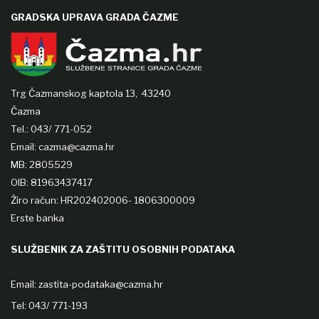
GRADSKA UPRAVA GRADA ČAZME
Trg Čazmanskog kaptola 13,
43240
Čazma
Tel.: 043/ 771-052
Email: cazma@cazma.hr
MB: 2805529
OIB: 81963437417
Žiro račun: HR202402006- 1806300009
Erste banka
SLUŽBENIK ZA ZAŠTITU OSOBNIH PODATAKA
Email:
zastita-podataka@cazma.hr
Tel: 043/ 771-193