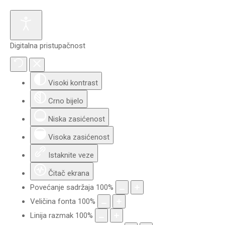
Digitalna pristupačnost
Visoki kontrast
Crno bijelo
Niska zasićenost
Visoka zasićenost
Istaknite veze
Čitač ekrana
Povećanje sadržaja
100
%
Veličina fonta
100
%
Linija razmak
100
%