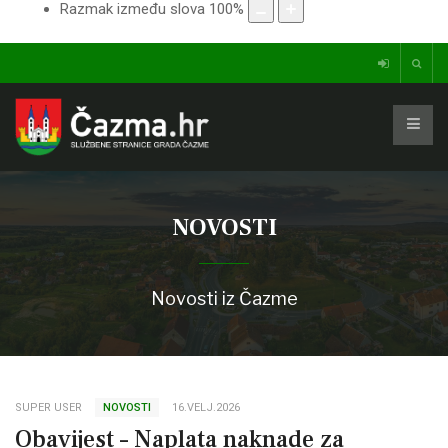
Razmak između slova
100
%
NOVOSTI
Novosti iz Čazme
SUPER USER
NOVOSTI
16.VELJ.2026
Obavijest – Naplata naknade za