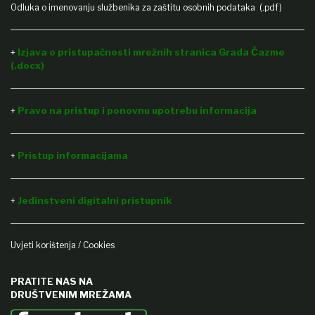
Odluka o imenovanju službenika za zaštitu osobnih podataka (.pdf)
+
Izjava o pristupačnosti mrežnih stranica Grada Čazme
(.docx)
+
Pravo na pristup i ponovnu upotrebu informacija
Pristup informacijama
+
Jedinstveni digitalni pristupnik
+
Uvjeti korištenja / Cookies
PRATITE NAS NA
DRUŠTVENIM MREŽAMA