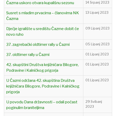
Čazma uskoro otvara kupališnu sezonu
14 Srpanj 2023
Susret s mladim prvacima – članovima NK
13 Lipanj 2023
Čazma
Dječje igralište u središtu Čazme dobit će
09 Lipanj 2023
novo ruho
37. zagrebački oldtimer rally u Čazmi
05 Lipanj 2023
37. oldtimer rally u Čazmi
01 Lipanj 2023
42. skupštini Društva knjižničara Bilogore,
01 Lipanj 2023
Podravine i Kalničkog prigorja
U Čazmi održana 42. skupština Društva
01 Lipanj 2023
knjižničara Bilogore, Podravine i Kalničkog
prigorja
U povodu Dana državnosti – odali počast
29 Svibanj
2023
poginulim braniteljima