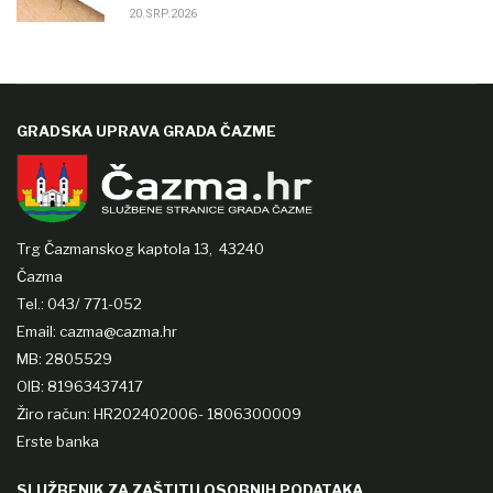
20.SRP.2026
GRADSKA UPRAVA GRADA ČAZME
Trg Čazmanskog kaptola 13,
43240
Čazma
Tel.: 043/ 771-052
Email: cazma@cazma.hr
MB: 2805529
OIB: 81963437417
Žiro račun: HR202402006- 1806300009
Erste banka
SLUŽBENIK ZA ZAŠTITU OSOBNIH PODATAKA