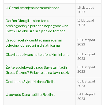
U Čazmi smanjena nezaposlenost
16 Listopad
2023
Održan Okrugli stol na temu
13 Listopad
2023
prošlogodišnje prirodne nepogode – na
Čazmu se obrušila sila jača od tornada
Gradonačelnik čestitao nagrađenim
09 Listopad
2023
odgojno-obrazovnim djelatnicama
Obavijest o kvaru na telefonskim linijama
09 Listopad
2023
Želite sudjelovati u radu Savjeta mladih
05 Listopad
2023
Grada Čazme? Prijavite se na Javni poziv!
Čestitamo Svjetski dan učitelja!
05 Listopad
2023
U povodu Dana zaštite životinja
04 Listopad
2023