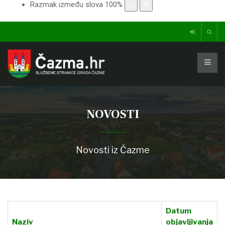
Razmak između slova
100
%
NOVOSTI
Novosti iz Čazme
Datum
Naziv
objavljivanja