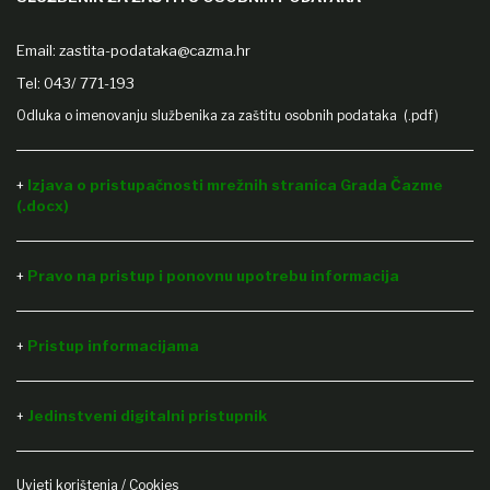
Email:
zastita-podataka@cazma.hr
Tel: 043/ 771-193
Odluka o imenovanju službenika za zaštitu osobnih podataka (.pdf)
+
Izjava o pristupačnosti mrežnih stranica Grada Čazme
(.docx)
+
Pravo na pristup i ponovnu upotrebu informacija
Pristup informacijama
+
Jedinstveni digitalni pristupnik
+
Uvjeti korištenja / Cookies