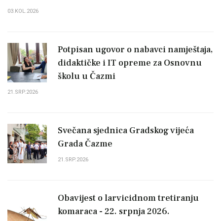
03.KOL.2026
Potpisan ugovor o nabavci namještaja,
didaktičke i IT opreme za Osnovnu
školu u Čazmi
21.SRP.2026
Svečana sjednica Gradskog vijeća
Grada Čazme
21.SRP.2026
Obavijest o larvicidnom tretiranju
komaraca - 22. srpnja 2026.